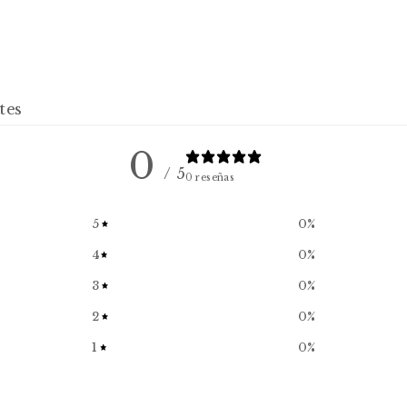
tes
0
/ 5
0 reseñas
5
0
%
4
0
%
3
0
%
2
0
%
1
0
%