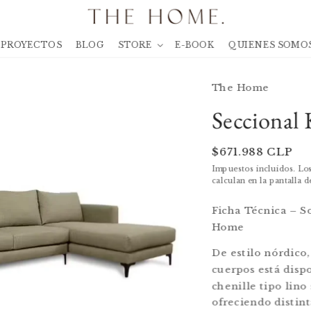
PROYECTOS
BLOG
STORE
E-BOOK
QUIENES SOMO
The Home
Seccional 
Precio
$671.988 CLP
habitual
Impuestos incluidos. Lo
calculan en la pantalla d
Ficha Técnica – S
Home
De estilo nórdico,
cuerpos está dispo
chenille tipo lino
ofreciendo distint