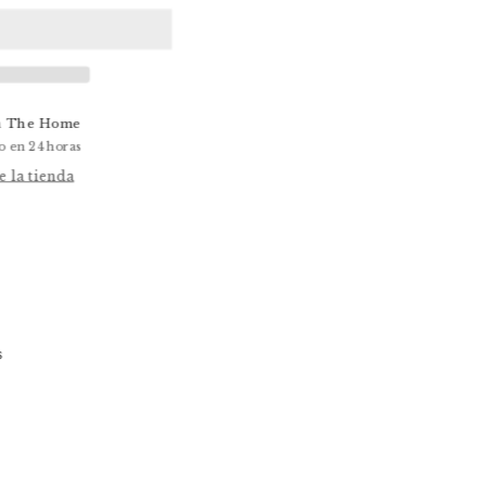
n
The Home
o en 24 horas
 la tienda
ntar
dad
s
onal