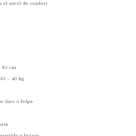
 el nivel de confort
: 85 cm
35 – 40 kg
o lino o felpa.
oría
respaldo y brazos