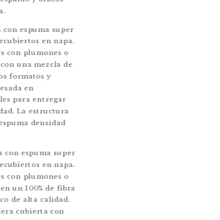
a.
s con espuma super
recubiertos en napa.
es con plumones o
s con una mezcla de
tos formatos y
esada en
les para entregar
dad. La estructura
 espuma densidad
s con espuma super
recubiertos en napa.
es con plumones o
 en un 100% de fibra
co de alta calidad.
era cubierta con