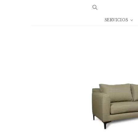
Ir
directamente
al contenido
SERVICIOS
Ir
directamente
a la
información
del producto