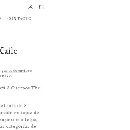
Iniciar
Carrito
sesión
S
CONTACTO
The Home
Retiro dis
listo en 24
Kaile
Bartolomé de 
7500514 Vitac
Chile
+56931263106
s
gastos de envío
se
e pago.
ofá 3 Cuerpos The
 el sofá de 3
nible en tapiz de
 superior o felpa,
as categorías de