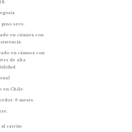
18.
tegoría
 pino seco.
cado en cámara con
sistencia.
cado en cámara con
tes de alta
bilidad.
onal
o en Chile.
eedor: 6 meses.
ere.
 al carrito