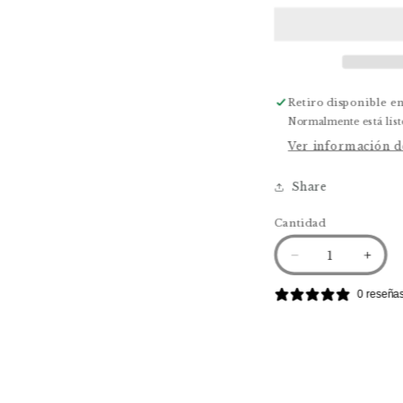
Retiro disponible e
Normalmente está list
Ver información de
Share
Cantidad
Reducir
Aume
cantidad
canti
para
para
0 reseña
Seccional
Secci
Kaile
Kaile