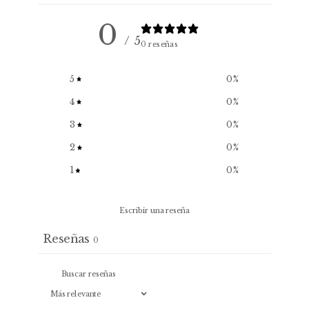
0
/ 5
0 reseñas
5
0
%
4
0
%
3
0
%
2
0
%
1
0
%
Escribir una reseña
Reseñas
0