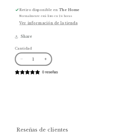
Retiro disponible en
The Home
Normalmente está listo en 24 horas
Ver información de la tienda
Share
Cantidad
Reducir
Aumentar
cantidad
cantidad
para
para
0 reseñas
Papel
Papel
Mural-
Mural-
Floral
Floral
20
20
Reseñas de clientes