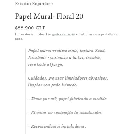
multimedia
Estudio Enjambre
1
en
una
Papel Mural- Floral 20
ventana
modal
Precio
$22.900 CLP
habitual
Impuestos incluidos. Los
gastos de envío
se calculan en la pantalla de
pago.
Papel mural vinílico mate, textura Sand.
Excelente resistencia a la luz, lavable,
resistente al fuego.
Cuidados: No usar limpiadores abrasivos,
limpiar con paño húmedo.
- Venta por m2, papel fabricado a medida.
- El valor no contempla la instalación.
- Recomendamos instaladores.