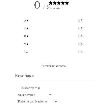
0
/ 5
0 reseñas
5
0
%
4
0
%
3
0
%
2
0
%
1
0
%
Escribir una reseña
Reseñas
0