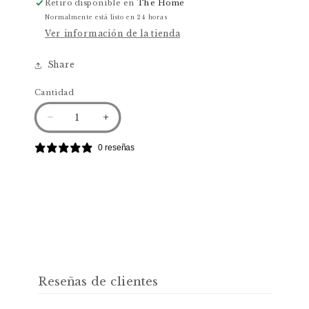
Retiro disponible en
The Home
Normalmente está listo en 24 horas
Ver información de la tienda
Share
Cantidad
Reducir
Aumentar
cantidad
cantidad
para
para
0 reseñas
Papel
Papel
Mural-
Mural-
Element
Element
15
15
Reseñas de clientes