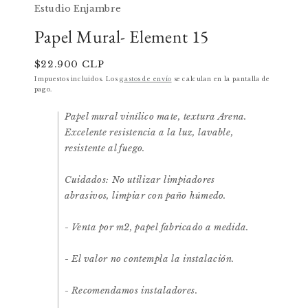
multimedia
Estudio Enjambre
1
en
una
Papel Mural- Element 15
ventana
modal
Precio
$22.900 CLP
habitual
Impuestos incluidos. Los
gastos de envío
se calculan en la pantalla de
pago.
Papel mural vinílico mate, textura Arena.
Excelente resistencia a la luz, lavable,
resistente al fuego.
Cuidados: No utilizar limpiadores
abrasivos, limpiar con paño húmedo.
- Venta por m2, papel fabricado a medida.
- El valor no contempla la instalación.
- Recomendamos instaladores.