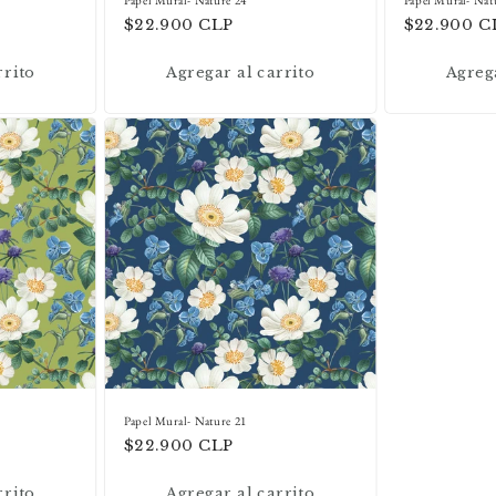
Precio
$22.900 CLP
Precio
$22.900 C
habitual
habitual
rrito
Agregar al carrito
Agrega
Papel Mural- Nature 21
Precio
$22.900 CLP
habitual
rrito
Agregar al carrito