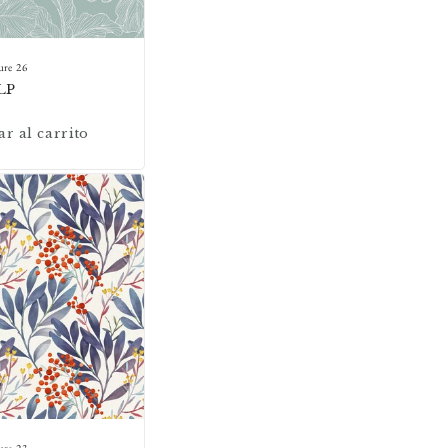
ure 26
LP
r al carrito
ure 23