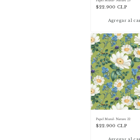
Precio
$22.900 CLP
habitual
Agregar al ca
Papel Mural- Nature 22
Precio
$22.900 CLP
habitual
Agregar al ca