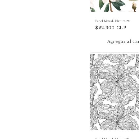
n
:
Papel Mural- Nature 28
Precio
$22.900 CLP
habitual
Agregar al ca
Papel Mural- Nature 25