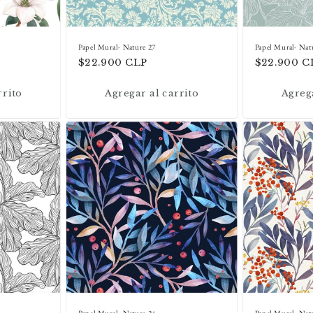
Papel Mural- Nature 27
Papel Mural- Nat
Precio
$22.900 CLP
Precio
$22.900 C
habitual
habitual
rrito
Agregar al carrito
Agrega
Papel Mural- Nature 24
Papel Mural- Nat